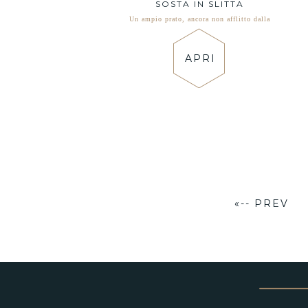
SOSTA IN SLITTA
Un ampio prato, ancora non afflitto dalla
APRI
«-- PREV