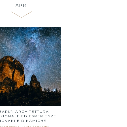
APRI
EARL”: ARCHITETTURA
IZIONALE ED ESPERIENZE
IOVANI E DINAMICHE
dea del video “PEARL” è nata dalla