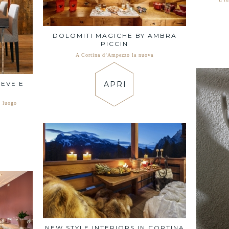
DOLOMITI MAGICHE BY AMBRA
PICCIN
A Cortina d’Ampezzo la nuova
APRI
EVE E
n luogo
NEW STYLE INTERIORS IN CORTINA