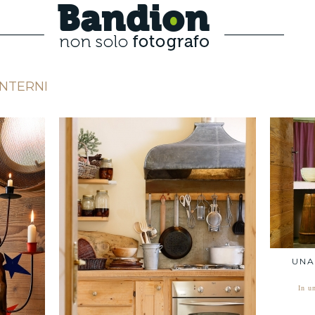
Bandion
INTERNI
UNA
In u