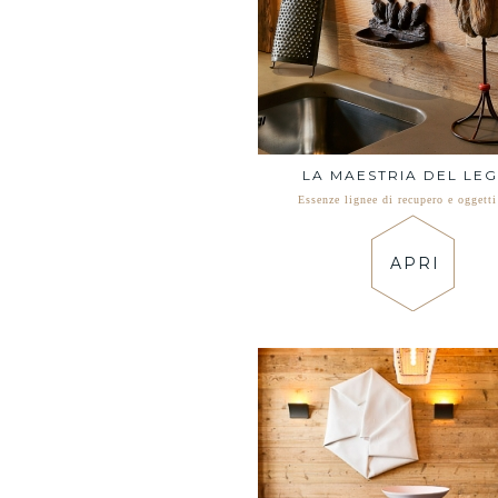
LA MAESTRIA DEL LE
Essenze lignee di recupero e oggetti
APRI