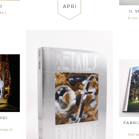
APRI
O
IL 
SPA è
In una 
RDI
FABRI
ottega di
Nell’am