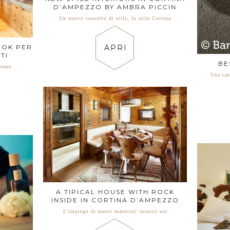
D’AMPEZZO BY AMBRA PICCIN
Un nuovo concetto di stile, lo stile Cortina
APRI
OOK PER
TI
BE
reare
Una cas
A TIPICAL HOUSE WITH ROCK
INSIDE IN CORTINA D’AMPEZZO
L’impiego di nuovi materiali inseriti nel