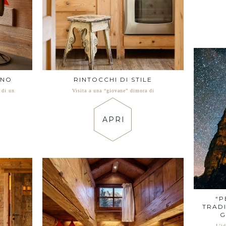
GNO
RINTOCCHI DI STILE
 di un
Visita a una “giovane” dimora di
APRI
“P
TRAD
G
L’i