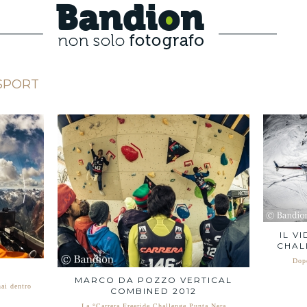
Bandion
SPORT
IL V
CHAL
Dopo
MARCO DA POZZO VERTICAL
hai dentro
COMBINED 2012
La “Carrera Freeride Challenge Punta Nera