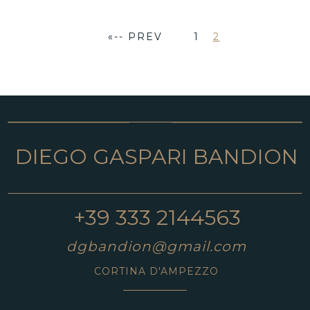
«-- PREV
1
2
DIEGO GASPARI BANDION
+39 333 2144563
dgbandion@gmail.com
CORTINA D'AMPEZZO