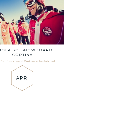
UOLA SCI SNOWBOARD
CORTINA
 Sci Snowboard Cortina – fondata nel
APRI