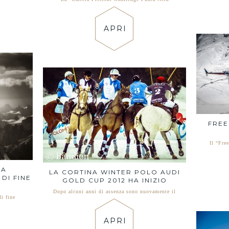
APRI
FREE
Il “Fre
NA
LA CORTINA WINTER POLO AUDI
DI FINE
GOLD CUP 2012 HA INIZIO
Dopo alcuni anni di assenza sono nuovamente il
di fine
APRI