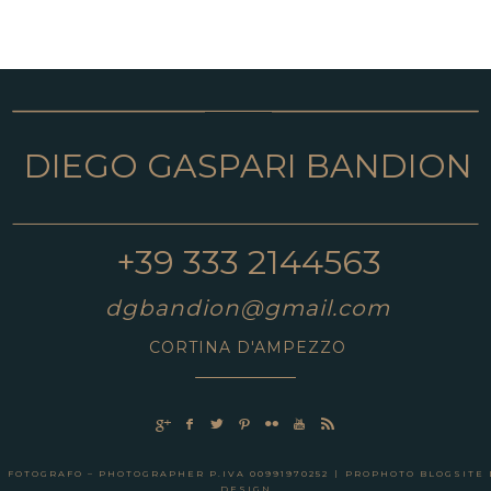
DIEGO GASPARI BANDION
+39 333 2144563
dgbandion@gmail.com
CORTINA D'AMPEZZO
c
b
a
d
v
r
,
N FOTOGRAFO – PHOTOGRAPHER P.IVA 00991970252
|
PROPHOTO BLOGSITE
DESIGN